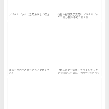
デジタルブックの活用方法をご紹介
価格の総額表示変更は デジタルブッ
クで 最小限の手間で抑える
通販カタログの魅力について考えて
【初心者でも簡単】デジタルブック
みた
で”読まれる”資料！作り方8つのコツ