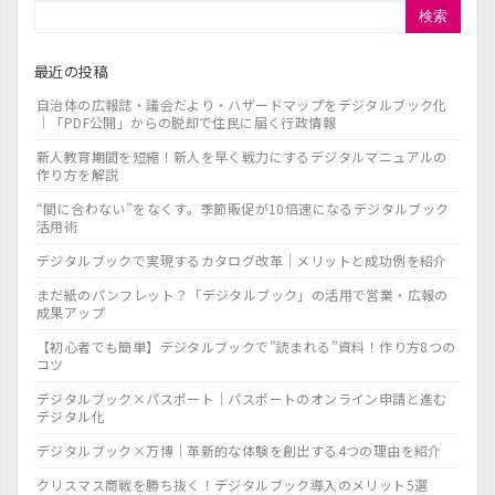
検索
最近の投稿
自治体の広報誌・議会だより・ハザードマップをデジタルブック化
｜「PDF公開」からの脱却で住民に届く行政情報
新人教育期間を短縮！新人を早く戦力にするデジタルマニュアルの
作り方を解説
“間に合わない”をなくす。季節販促が10倍速になるデジタルブック
活用術
デジタルブックで実現するカタログ改革｜メリットと成功例を紹介
まだ紙のパンフレット？「デジタルブック」の活用で営業・広報の
成果アップ
【初心者でも簡単】デジタルブックで”読まれる”資料！作り方8つの
コツ
デジタルブック×パスポート｜パスポートのオンライン申請と進む
デジタル化
デジタルブック×万博｜革新的な体験を創出する4つの理由を紹介
クリスマス商戦を勝ち抜く！デジタルブック導入のメリット5選