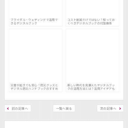
ブライダル・ウェディングで活用で
コスト削減だけではない！知ってお
きるデジタルブック
くべきデジタルブックの付加価値
災害が起きても安心！防災グッズと
新しい時代を見据えたデジタルブッ
デジタル防災ハンドブックのすすめ
クの活用方法とは？活用アイデアも
前の記事へ
一覧へ戻る
次の記事へ