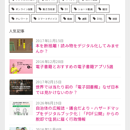
オンライン授業
働き方改革
DX
ショート動画
雑誌
テレワーク
スマートデバイス
動画
通販
DX化
検索
人気記事
2017年11月15日
本を断捨離！読み物をデジタル化してみませ
んか？
2016年12月28日
電子書籍とおすすめの電子書籍アプリ5選
2017年2月15日
世界では当たり前の「電子図書館」なぜ日本
では見かけないのか？
2026年6月19日
自治体の広報誌・議会だより・ハザードマッ
プをデジタルブック化｜「PDF公開」からの
脱却で住民に届く行政情報
2016年11月4日