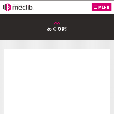
M
めくり部