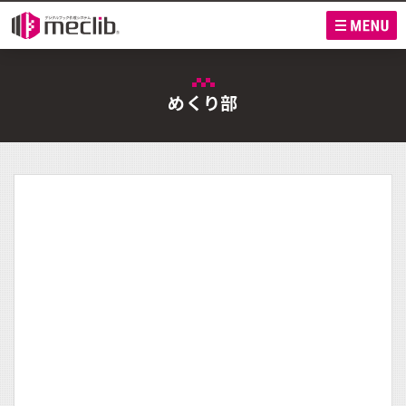
M
めくり部