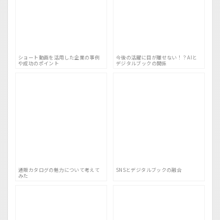
ショート動画を活用した企業の事例
今後の活躍に目が離せない！？AIと
や成功のポイント
デジタルブックの関係
通販カタログの魅力について考えて
SNSとデジタルブックの融合
みた