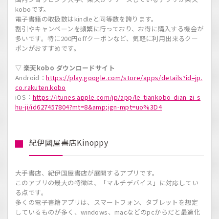
koboです。
電子書籍の取扱数はkindleと同等数を誇ります。
割引やキャンペーンを頻繁に行っており、お得に購入する機会が
多いです。特に200円offクーポンなど、気軽に利用出来るクー
ポンがおすすめです。
▽ 楽天kobo ダウンロードサイト
Android：
https://play.google.com/store/apps/details?id=jp.
co.rakuten.kobo
iOS：
https://itunes.apple.com/jp/app/le-tiankobo-dian-zi-s
hu-ji/id627457804?mt=8&amp;ign-mpt=uo%3D4
紀伊國屋書店Kinoppy
大手書店、紀伊国屋書店が展開するアプリです。
このアプリの最大の特徴は、「マルチデバイス」に対応してい
る点です。
多くの電子書籍アプリは、スマートフォン、タブレットを想定
しているものが多く、windows、macなどのpcからだと最適化