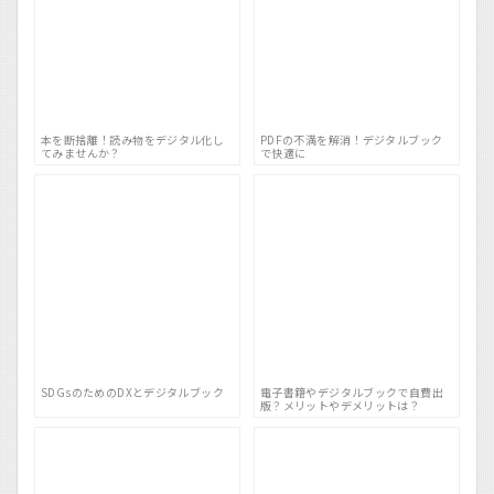
本を断捨離！読み物をデジタル化し
PDFの不満を解消！デジタルブック
てみませんか？
で快適に
SDGsのためのDXとデジタルブック
電子書籍やデジタルブックで自費出
版？メリットやデメリットは？