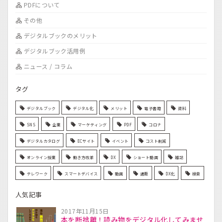
PDFについて
その他
デジタルブックのメリット
デジタルブック活用例
ニュース / コラム
タグ
デジタルブック
デジタル化
メリット
電子書籍
資料
SNS
企業
マーケティング
PDF
コロナ
デジタルカタログ
ECサイト
イベント
コスト削減
オンライン授業
働き方改革
DX
ショート動画
雑誌
テレワーク
スマートデバイス
動画
通販
DX化
検索
人気記事
2017年11月15日
本を断捨離！読み物をデジタル化してみませ