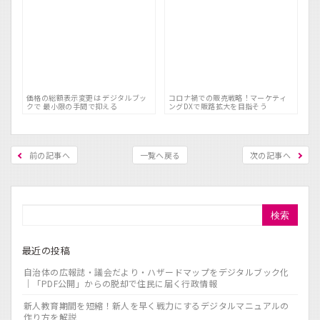
価格の総額表示変更は デジタルブッ
コロナ禍での販売戦略！マーケティ
クで 最小限の手間で抑える
ングDXで販路拡大を目指そう
前の記事へ
一覧へ戻る
次の記事へ
検索
最近の投稿
自治体の広報誌・議会だより・ハザードマップをデジタルブック化
｜「PDF公開」からの脱却で住民に届く行政情報
新人教育期間を短縮！新人を早く戦力にするデジタルマニュアルの
作り方を解説