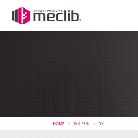
HOME
めくり部
DX