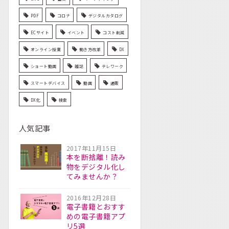
PDF
コロナ
デジタルカタログ
ECサイト
イベント
コスト削減
オンライン授業
働き方改革
DX
ショート動画
雑誌
テレワーク
スマートデバイス
動画
通販
DX化
検索
人気記事
2017年11月15日
本を断捨離！読み
物をデジタル化し
てみませんか？
2016年12月28日
電子書籍とおすす
めの電子書籍アプ
リ5選