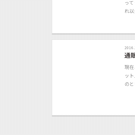
って
れ以
2016.
通
現在
ット
のと