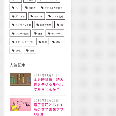
PDF
コロナ
デジタルカタログ
ECサイト
イベント
コスト削減
オンライン授業
働き方改革
DX
ショート動画
雑誌
テレワーク
スマートデバイス
動画
通販
DX化
検索
人気記事
2017年11月15日
本を断捨離！読み
物をデジタル化し
てみませんか？
2016年12月28日
電子書籍とおすす
めの電子書籍アプ
リ5選