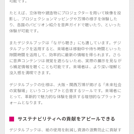
可能です。
たとえば、立体物や建造物にプロジェクターを用いて映像を投
影し、プロジェクションマッピングや万博の様子を体験した
り、各国のパビリオン紹介を音声ガイドで聴いたり、といった
体験が可能です。
またデジタルブックは「ながら聴き」にも適しています。デジ
タルブックを活用すると、来場者は移動中や待ち時間といった
隙間時間を活用して、効率的に最新の情報を得られます。さら
に音声コンテンツは視覚を遮らないため、実際の展示を見なが
ら補足情報を聴くことも可能です。来場者は、より深い理解と
没入感を満喫できます。
デジタルブックの仕様は、大阪・関西万博が掲げる「未来社会
の実験場」というコンセプトと合致するツールです。来場者に
とって、革新的で魅力的な体験を提供する理想的なプラットフ
ォームとなります。
サステナビリティへの貢献をアピールできる
デジタルブックは、紙の使用を削減し資源の浪費防止に貢献す