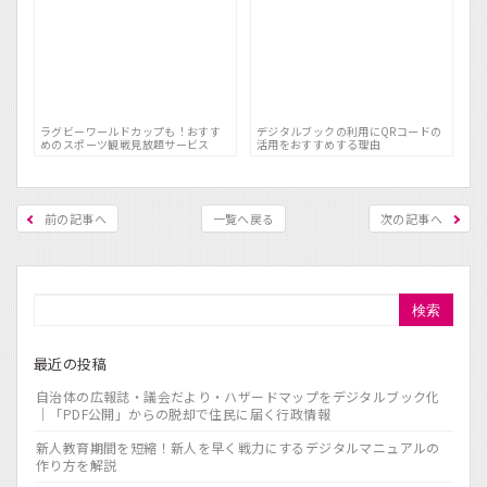
ラグビーワールドカップも！おすす
デジタルブックの利用にQRコードの
めのスポーツ観戦見放題サービス
活用をおすすめする理由
前の記事へ
一覧へ戻る
次の記事へ
検索
最近の投稿
自治体の広報誌・議会だより・ハザードマップをデジタルブック化
｜「PDF公開」からの脱却で住民に届く行政情報
新人教育期間を短縮！新人を早く戦力にするデジタルマニュアルの
作り方を解説