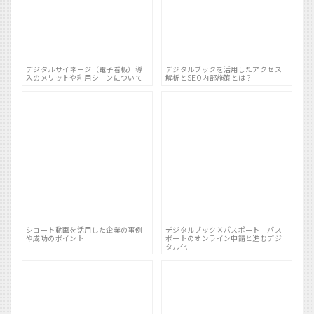
デジタルサイネージ（電子看板）導
デジタルブックを活用したアクセス
入のメリットや利用シーンについて
解析とSEO内部施策とは？
ショート動画を活用した企業の事例
デジタルブック×パスポート｜パス
や成功のポイント
ポートのオンライン申請と進むデジ
タル化