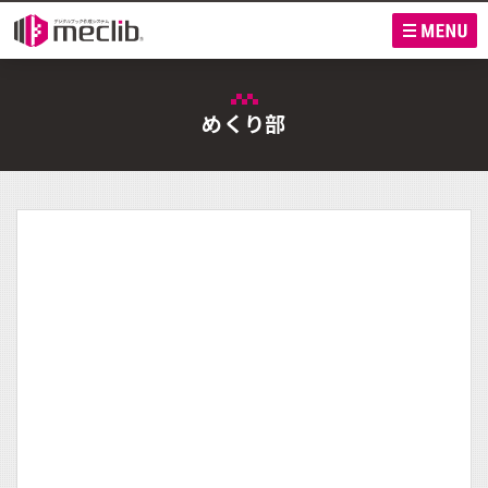
M
めくり部