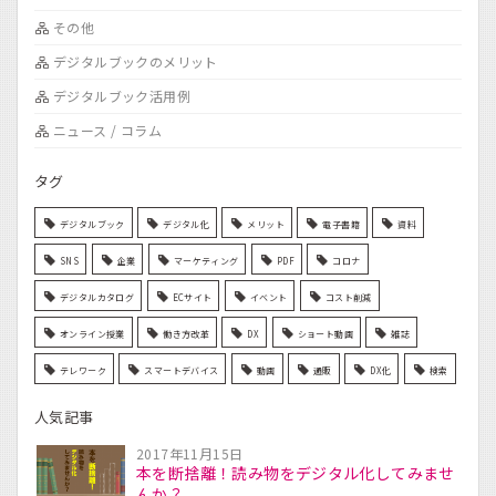
その他
デジタルブックのメリット
デジタルブック活用例
ニュース / コラム
タグ
デジタルブック
デジタル化
メリット
電子書籍
資料
SNS
企業
マーケティング
PDF
コロナ
デジタルカタログ
ECサイト
イベント
コスト削減
オンライン授業
働き方改革
DX
ショート動画
雑誌
テレワーク
スマートデバイス
動画
通販
DX化
検索
人気記事
2017年11月15日
本を断捨離！読み物をデジタル化してみませ
んか？