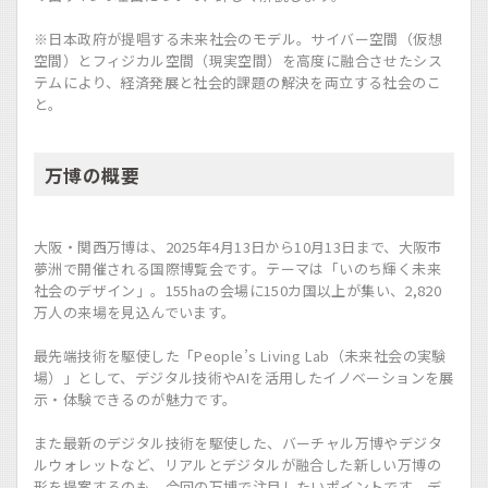
※日本政府が提唱する未来社会のモデル。サイバー空間（仮想
空間）とフィジカル空間（現実空間）を高度に融合させたシス
テムにより、経済発展と社会的課題の解決を両立する社会のこ
と。
万博の概要
大阪・関西万博は、2025年4月13日から10月13日まで、大阪市
夢洲で開催される国際博覧会です。テーマは「いのち輝く未来
社会のデザイン」。155haの会場に150カ国以上が集い、2,820
万人の来場を見込んでいます。
最先端技術を駆使した「People’s Living Lab（未来社会の実験
場）」として、デジタル技術やAIを活用したイノベーションを展
示・体験できるのが魅力です。
また最新のデジタル技術を駆使した、バーチャル万博やデジタ
ルウォレットなど、リアルとデジタルが融合した新しい万博の
形を提案するのも、今回の万博で注目したいポイントです。デ