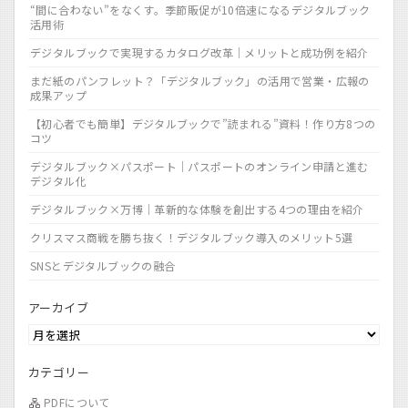
“間に合わない”をなくす。季節販促が10倍速になるデジタルブック
活用術
デジタルブックで実現するカタログ改革｜メリットと成功例を紹介
まだ紙のパンフレット？「デジタルブック」の活用で営業・広報の
成果アップ
【初心者でも簡単】デジタルブックで”読まれる”資料！作り方8つの
コツ
デジタルブック×パスポート｜パスポートのオンライン申請と進む
デジタル化
デジタルブック×万博｜革新的な体験を創出する4つの理由を紹介
クリスマス商戦を勝ち抜く！デジタルブック導入のメリット5選
SNSとデジタルブックの融合
アーカイブ
カテゴリー
PDFについて