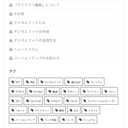
『ライブラリ機能』について
その他
デジタルブックとは
デジタルブックの作成
デジタルブックの活用方法
ニュースコラム
バージョンアップのお知らせ
タグ
PDF
作成
デジタルブック
埋め込み
プレミアム
HTML5
Acrobat
動画
デザイン
ライブラリ
スキン
SNS
YouTube
カタログ
Flash
コンテンツジェネレーター
フォント
アウトライン
管理
ロゴ
スライド
バージョンアップ
ブック作成
リンク
マニュアル