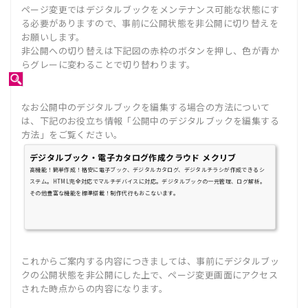
ページ変更ではデジタルブックをメンテナンス可能な状態にす
る必要がありますので、事前に公開状態を非公開に切り替えを
お願いします。
非公開への切り替えは下記図の赤枠のボタンを押し、色が青か
らグレーに変わることで切り替わります。
なお公開中のデジタルブックを編集する場合の方法について
は、下記のお役立ち情報「公開中のデジタルブックを編集する
方法」をご覧ください。
デジタルブック・電子カタログ作成クラウド メクリブ
高機能！簡単作成！格安に電子ブック、デジタルカタログ、デジタルチラシが作成できるシ
ステム。HTML完全対応でマルチデバイスに対応。デジタルブックの一元管理、ログ解析。
その他豊富な機能を標準搭載！制作代行もおこないます。
これからご案内する内容につきましては、事前にデジタルブッ
クの公開状態を非公開にした上で、ページ変更画面にアクセス
された時点からの内容になります。