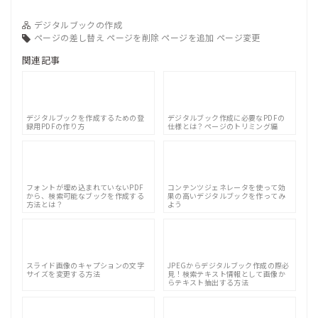
デジタルブックの作成
ページの差し替え
ページを削除
ページを追加
ページ変更
関連記事
デジタルブックを作成するための登
デジタルブック作成に必要なPDFの
録用PDFの作り方
仕様とは？ページのトリミング編
フォントが埋め込まれていないPDF
コンテンツジェネレータを使って効
から、検索可能なブックを作成する
果の高いデジタルブックを作ってみ
方法とは？
よう
スライド画像のキャプションの文字
JPEGからデジタルブック作成の際必
サイズを変更する方法
見！検索テキスト情報として画像か
らテキスト抽出する方法