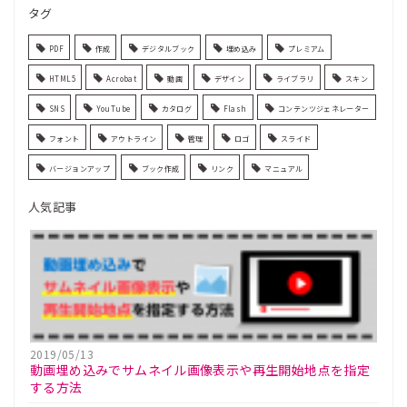
タグ
PDF
作成
デジタルブック
埋め込み
プレミアム
HTML5
Acrobat
動画
デザイン
ライブラリ
スキン
SNS
YouTube
カタログ
Flash
コンテンツジェネレーター
フォント
アウトライン
管理
ロゴ
スライド
バージョンアップ
ブック作成
リンク
マニュアル
人気記事
2019/05/13
動画埋め込みでサムネイル画像表示や再生開始地点を指定
する方法