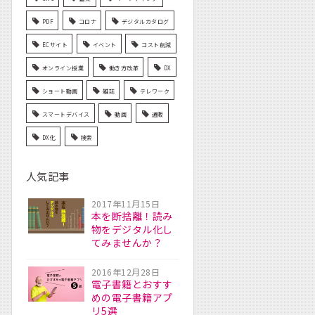
PDF
コロナ
デジタルカタログ
ECサイト
イベント
コスト削減
オンライン授業
働き方改革
DX
ショート動画
雑誌
テレワーク
スマートデバイス
動画
通販
DX化
検索
人気記事
2017年11月15日
本を断捨離！読み
物をデジタル化し
てみませんか？
2016年12月28日
電子書籍とおすす
めの電子書籍アプ
リ5選