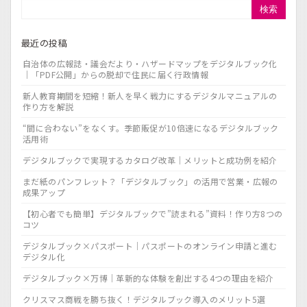
検索
最近の投稿
自治体の広報誌・議会だより・ハザードマップをデジタルブック化
｜「PDF公開」からの脱却で住民に届く行政情報
新人教育期間を短縮！新人を早く戦力にするデジタルマニュアルの
作り方を解説
“間に合わない”をなくす。季節販促が10倍速になるデジタルブック
活用術
デジタルブックで実現するカタログ改革｜メリットと成功例を紹介
まだ紙のパンフレット？「デジタルブック」の活用で営業・広報の
成果アップ
【初心者でも簡単】デジタルブックで”読まれる”資料！作り方8つの
コツ
デジタルブック×パスポート｜パスポートのオンライン申請と進む
デジタル化
デジタルブック×万博｜革新的な体験を創出する4つの理由を紹介
クリスマス商戦を勝ち抜く！デジタルブック導入のメリット5選