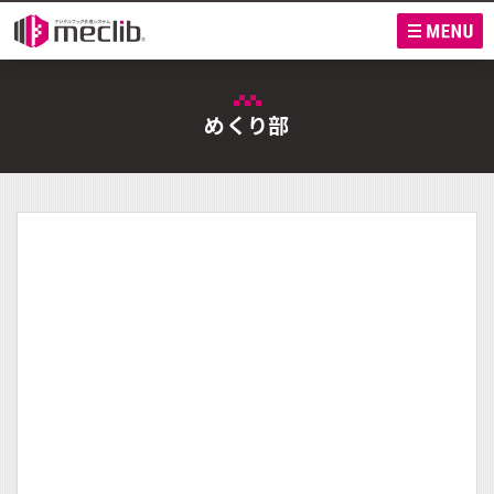
M
めくり部