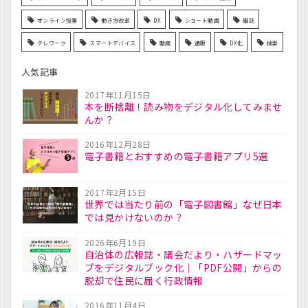
オンライン授業
働き方改革
DX
ショート動画
雑誌
テレワーク
スマートデバイス
動画
通販
DX化
検索
人気記事
2017年11月15日
本を断捨離！読み物をデジタル化してみませ
んか？
2016年12月28日
電子書籍とおすすめの電子書籍アプリ5選
2017年2月15日
世界では当たり前の「電子図書館」なぜ日本
では見かけないのか？
2026年6月19日
自治体の広報誌・議会だより・ハザードマッ
プをデジタルブック化｜「PDF公開」からの
脱却で住民に届く行政情報
2016年11月4日