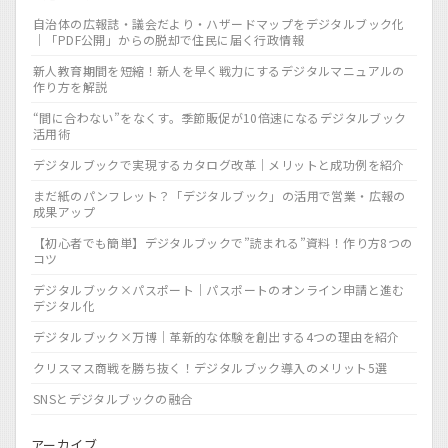
自治体の広報誌・議会だより・ハザードマップをデジタルブック化
｜「PDF公開」からの脱却で住民に届く行政情報
新人教育期間を短縮！新人を早く戦力にするデジタルマニュアルの
作り方を解説
“間に合わない”をなくす。季節販促が10倍速になるデジタルブック
活用術
デジタルブックで実現するカタログ改革｜メリットと成功例を紹介
まだ紙のパンフレット？「デジタルブック」の活用で営業・広報の
成果アップ
【初心者でも簡単】デジタルブックで”読まれる”資料！作り方8つの
コツ
デジタルブック×パスポート｜パスポートのオンライン申請と進む
デジタル化
デジタルブック×万博｜革新的な体験を創出する4つの理由を紹介
クリスマス商戦を勝ち抜く！デジタルブック導入のメリット5選
SNSとデジタルブックの融合
アーカイブ