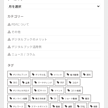
カテゴリー
PDFについて
その他
デジタルブックのメリット
デジタルブック活用例
ニュース / コラム
タグ
デジタルブック
デジタル化
メリット
電子書籍
資料
SNS
企業
マーケティング
PDF
コロナ
デジタルカタログ
ECサイト
イベント
コスト削減
オンライン授業
働き方改革
DX
ショート動画
雑誌
テレワーク
スマートデバイス
動画
通販
DX化
検索