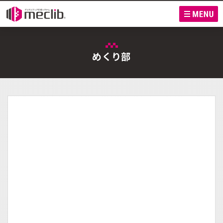
M
めくり部