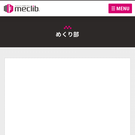
M
めくり部