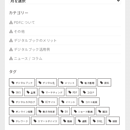
カテゴリー
PDFについて
その他
デジタルブックのメリット
デジタルブック活用例
ニュース / コラム
タグ
デジタルブック
デジタル化
メリット
電子書籍
資料
SNS
企業
マーケティング
PDF
コロナ
デジタルカタログ
ECサイト
イベント
コスト削減
オンライン授業
働き方改革
DX
ショート動画
雑誌
テレワーク
スマートデバイス
動画
通販
DX化
検索