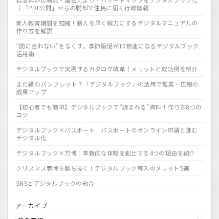
｜「PDF公開」からの脱却で住民に届く行政情報
新人教育期間を短縮！新人を早く戦力にするデジタルマニュアルの
作り方を解説
“間に合わない”をなくす。季節販促が10倍速になるデジタルブック
活用術
デジタルブックで実現するカタログ改革｜メリットと成功例を紹介
まだ紙のパンフレット？「デジタルブック」の活用で営業・広報の
成果アップ
【初心者でも簡単】デジタルブックで”読まれる”資料！作り方8つの
コツ
デジタルブック×パスポート｜パスポートのオンライン申請と進む
デジタル化
デジタルブック×万博｜革新的な体験を創出する4つの理由を紹介
クリスマス商戦を勝ち抜く！デジタルブック導入のメリット5選
SNSとデジタルブックの融合
アーカイブ