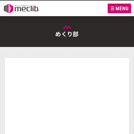
M
めくり部