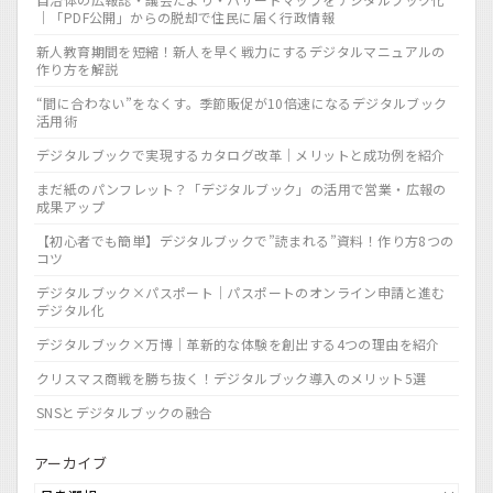
｜「PDF公開」からの脱却で住民に届く行政情報
新人教育期間を短縮！新人を早く戦力にするデジタルマニュアルの
作り方を解説
“間に合わない”をなくす。季節販促が10倍速になるデジタルブック
活用術
デジタルブックで実現するカタログ改革｜メリットと成功例を紹介
まだ紙のパンフレット？「デジタルブック」の活用で営業・広報の
成果アップ
【初心者でも簡単】デジタルブックで”読まれる”資料！作り方8つの
コツ
デジタルブック×パスポート｜パスポートのオンライン申請と進む
デジタル化
デジタルブック×万博｜革新的な体験を創出する4つの理由を紹介
クリスマス商戦を勝ち抜く！デジタルブック導入のメリット5選
SNSとデジタルブックの融合
アーカイブ