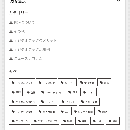
カテゴリー
PDFについて
その他
デジタルブックのメリット
デジタルブック活用例
ニュース / コラム
タグ
デジタルブック
デジタル化
メリット
電子書籍
資料
SNS
企業
マーケティング
PDF
コロナ
デジタルカタログ
ECサイト
イベント
コスト削減
オンライン授業
働き方改革
DX
ショート動画
雑誌
テレワーク
スマートデバイス
動画
通販
DX化
検索