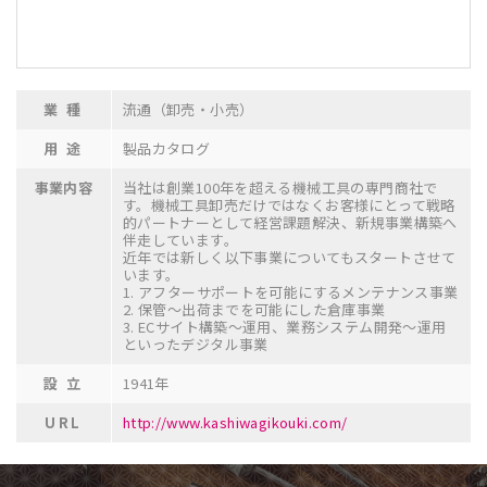
業 種
流通（卸売・小売）
用 途
製品カタログ
事業内容
当社は創業100年を超える機械工具の専門商社で
す。機械工具卸売だけではなくお客様にとって戦略
的パートナーとして経営課題解決、新規事業構築へ
伴走しています。
近年では新しく以下事業についてもスタートさせて
います。
1. アフターサポートを可能にするメンテナンス事業
2. 保管～出荷までを可能にした倉庫事業
3. ECサイト構築～運用、業務システム開発～運用
といったデジタル事業
設 立
1941年
URL
http://www.kashiwagikouki.com/