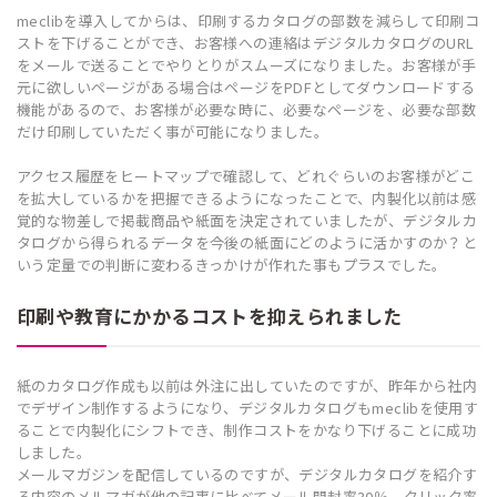
meclibを導入してからは、印刷するカタログの部数を減らして印刷コ
ストを下げることができ、お客様への連絡はデジタルカタログのURL
をメールで送ることでやりとりがスムーズになりました。お客様が手
元に欲しいページがある場合はページをPDFとしてダウンロードする
機能があるので、お客様が必要な時に、必要なページを、必要な部数
だけ印刷していただく事が可能になりました。
アクセス履歴をヒートマップで確認して、どれぐらいのお客様がどこ
を拡大しているかを把握できるようになったことで、内製化以前は感
覚的な物差しで掲載商品や紙面を決定されていましたが、デジタルカ
タログから得られるデータを今後の紙面にどのように活かすのか？と
いう定量での判断に変わるきっかけが作れた事もプラスでした。
印刷や教育にかかるコストを抑えられました
紙のカタログ作成も以前は外注に出していたのですが、昨年から社内
でデザイン制作するようになり、デジタルカタログもmeclibを使用す
ることで内製化にシフトでき、制作コストをかなり下げることに成功
しました。
メールマガジンを配信しているのですが、デジタルカタログを紹介す
る内容のメルマガが他の記事に比べてメール開封率30％、クリック率