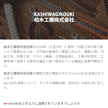
柏木工機株式会社様
は1916年（大正5年）に金物・利器工具の取り扱
いから事業をはじめ、その後お客様のご要望に合わせ、電動工具、切
削工具、作業工具、マテハン機器、化学製品等と、工場や研究所、工
事現場で使用する商材を幅広く取り扱われている機械工具専門商社で
す。
柏木工機株式会社様
は機械工具の商品カタログにmeclibを活用されて
います。
meclibの活用について、デジタル戦略本部 茂木氏にお話を伺いまし
た。
meclibをどのように活用されていますでしょうか