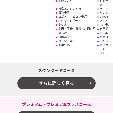
関連リンク
外部サー
み
検索エンジン対策
テキスト
目次表示
リンク
ロゴ・ファビコン表示
JavaSc
アクセスレポート
スライド
ふせん
PDF表示
動画・画像・音声・地図の埋
他言語イ
め込み
SNSボタ
自動めくり
全文検索
ページ一覧
お知らせ
簡単作成
外部サー
ード
など・ほ
スタンダードコース
さらに詳しく見る
プレミアム・プレミアムプラスコース