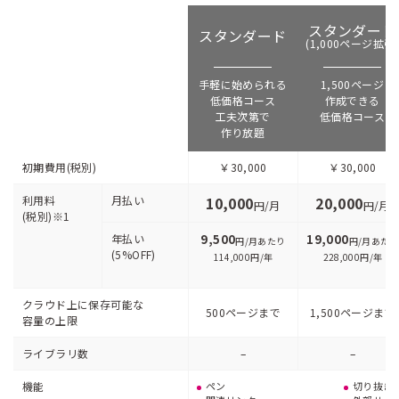
スタンダード
スタンダード
(1,000ページ拡張)
手軽に始められる
1,500ページ
低価格コース
作成できる
工夫次第で
低価格コース
作り放題
初期費用(税別)
￥30,000
￥30,000
利用料
月払い
10,000
20,000
円/月
円/月
(税別)※1
年払い
9,500
19,000
円/月あたり
円/月あたり
(5%OFF)
114,000円/年
228,000円/年
クラウド上に保存可能な
500ページまで
1,500ページまで
容量の上限
ライブラリ数
–
–
機能
ペン
切り抜き