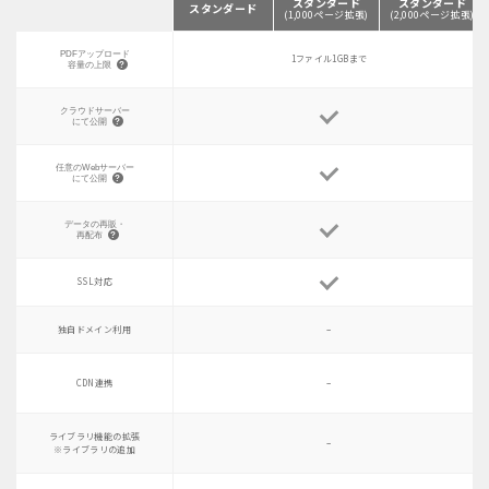
スタンダード
スタンダード
スタンダード
(1,000ページ拡張)
(2,000ページ拡張)
PDFアップロード
1ファイル1GBまで
容量の上限
クラウドサーバー
にて公開
任意のWebサーバー
にて公開
データの再販・
再配布
SSL対応
独自ドメイン利用
–
CDN連携
–
ライブラリ機能の拡張
–
※ライブラリの追加