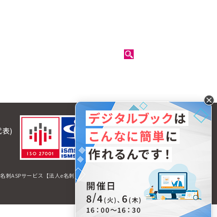
代表)
名刺ASPサービス【法人e名刺】