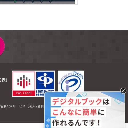
代表)
名刺ASPサービス【法人e名刺】