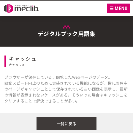
M
デジタルブック用語集
キャッシュ
きゃっしゅ
ブラウザーが保存している、閲覧したWebページのデータ。
閲覧スピード向上のために実装されている機能になるが、稀に閲覧中
のページがキャッシュとして保存されている古い画像を表示し、最新
の情報が表示されないケースがある。そういった場合はキャッシュを
クリアすることで解決できることが多い。
一覧に戻る